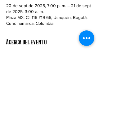
20 de sept de 2025, 7:00 p. m. – 21 de sept
de 2025, 3:00 a. m.
Plaza MX, Cl. 116 #19-66, Usaquén, Bogotá,
Cundinamarca, Colombia
Acerca del evento
🎶💙 En Mariachis 116, la Casa de México en 
Colombia, celebramos el amor en pareja.
Este 19 y 20 de septiembre vive la fiesta 
con mariachi, la mejor comida y toda la 
pasión.
📍 El 19 se presenta Vicente Fernández
📍 El 20 se presenta la Banda MB
¡Mariachis 116, la Casa de México en 
Colombia! 🇲🇽🎤🎉