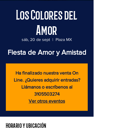
Los Colores del
Amor
sáb, 20 de sept
  |  
Plaza MX
Fiesta de Amor y Amistad
Ha finalizado nuestra venta On
Line. ¿Quieres adquirir entradas?
Llámanos o escríbenos al
3105503274
Ver otros eventos
Horario y ubicación